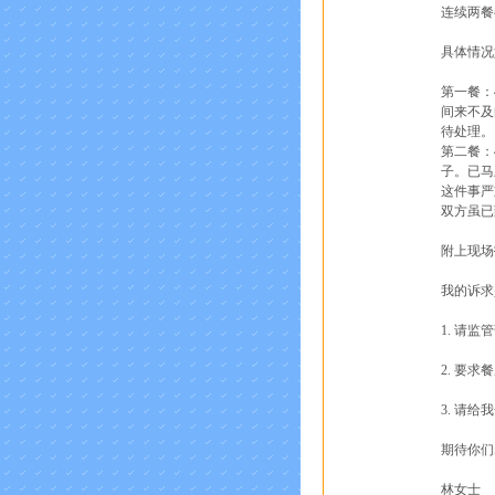
连续两餐
具体情况
第一餐：
间来不及
待处理。
第二餐：
子。已马
这件事严
双方虽已
附上现场
我的诉求
1. 请
2. 要
3. 请
期待你们
林女士