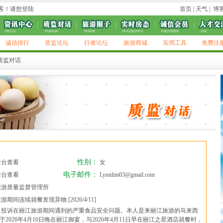
游客！请您
登陆
首页
|
天气
|
博
诚信排行
质监论坛
行者论坛
旅游商城
实用工具
免费注
质监对话
性别：
后台查看
女
电子邮件：
后台查看
Lynnlim03@gmail.com
游质量监督管理所
期间连续就餐发现异物 [2026/4/11]
投诉在丽江旅游期间遇到的严重食品安全问题。本人是来丽江旅游的马来西
于2026年4月10日晚在丽江御宴，与2026年4月11日早在丽江之星酒店就餐时，