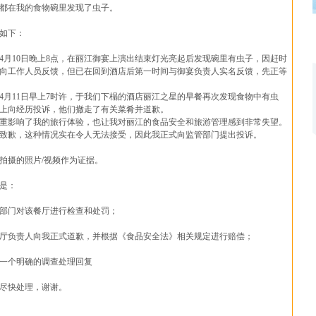
都在我的食物碗里发现了虫子。
如下：
4月10日晚上8点，在丽江御宴上演出结束灯光亮起后发现碗里有虫子，因赶时
向工作人员反馈，但已在回到酒店后第一时间与御宴负责人实名反馈，先正等
4月11日早上7时许，于我们下榻的酒店丽江之星的早餐再次发现食物中有虫
上向经历投诉，他们撤走了有关菜肴并道歉。
重影响了我的旅行体验，也让我对丽江的食品安全和旅游管理感到非常失望。
致歉，这种情况实在令人无法接受，因此我正式向监管部门提出投诉。
拍摄的照片/视频作为证据。
是：
监管部门对该餐厅进行检查和处罚；
求餐厅负责人向我正式道歉，并根据《食品安全法》相关规定进行赔偿；
给我一个明确的调查处理回复
尽快处理，谢谢。