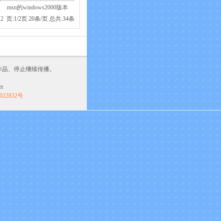
msn的windows2000版本
2
页:1/2页 20条/页 总共:34条
作品、停止继续传播。
t
022832号