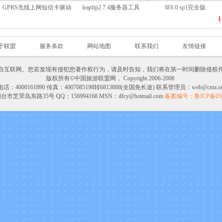
GPRS无线上网短信卡驱动
leapftp2.7.4服务器工具
IE6.0 sp1完全版
1
于联盟
服务条款
网站地图
联系我们
友情链接
自互联网。您若发现有侵犯您著作权行为，请及时告知，我们将在第一时间删除侵权
版权所有©中国旅游联盟网， Copyright 2006-2008
电话：4000161890 传真：4007085198转6813888(全国免长途) 联系管理员：
web@cnta.ne
市芝罘岛东路35号 QQ：156994168 MSN：dfcy@hotmail.com
备案编号：
鲁ICP备05