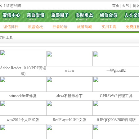
游客！请您
登陆
首页
|
天气
|
博
诚信排行
质监论坛
行者论坛
旅游商城
实用工具
免费注
实用工具
Adobe Reader 10.10(PDF阅读
winrar
一键ghost82
器)
winsockfixIE修复
alexa不显示补丁
GPRSWAP代理工具
wps2012个人正式版
RealPlayer10.5中文版
显IPQQ2008/2009官网版